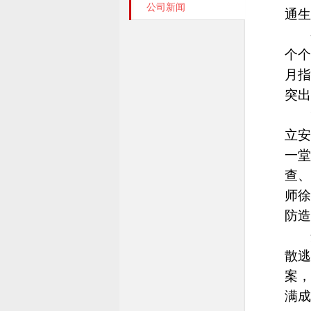
公司新闻
通生
个
月
突出
立
一堂
查、
师徐
防造
散
案
满成