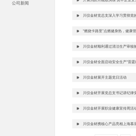
开展消防月疏散演练 筑牢企业安
公司新闻
川仪金材党总支深入学习贯彻党
“燃烧卡路里”点燃健身热，健康管理
川仪金材顺利通过清洁生产审核
川仪金材全面启动安全生产“雷霆
川仪金材展开主题党日活动
川仪金材开展党总支书记讲纪律
川仪金材开展职业健康宣传周活
川仪金材携核心产品亮相上海慕